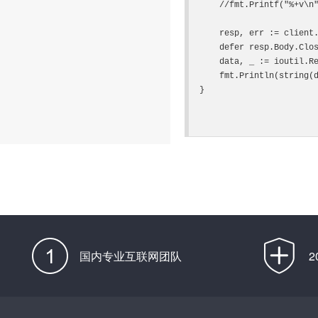
    //fmt.Printf("%+v\n", req) //看下发送的结构

    resp, err := client.Do(req) //发送

    defer resp.Body.Close()     //一定要关闭resp.Body

    data, _ := ioutil.ReadAll(resp.Body)

    fmt.Println(string(data), err)

}

国内专业互联网团队