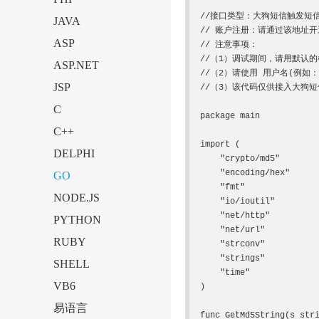
//接口类型：大狗短信触发短
JAVA
// 账户注册：请通过该地址开通账户ht
ASP
// 注意事项：

//（1）调试期间，请用默认
ASP.NET
//（2）请使用 用户名(例如：c
JSP
//（3）该代码仅供接入大狗
C
package main

C++
import (

DELPHI
    "crypto/md5"

    "encoding/hex"

GO
    "fmt"

NODE.JS
    "io/ioutil"

    "net/http"

PYTHON
    "net/url"

RUBY
    "strconv"

    "strings"

SHELL
    "time"

VB6
)

易语言
func GetMd5String(s stri