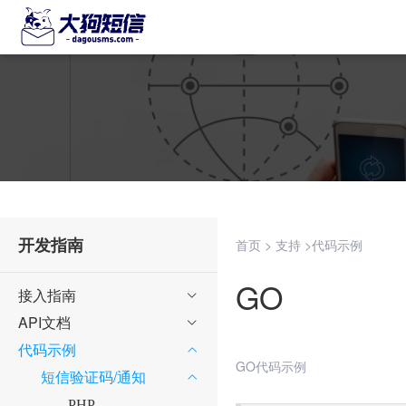
开发指南
>
>
首页
支持
代码示例
GO
接入指南

API文档

代码示例

GO代码示例
短信验证码/通知

PHP