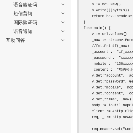
语音验证码

    h := md5.New()

    h.Write([]byte(s))

短信营销

    return hex.EncodeToString(h.Sum(nil))

国际验证码

}

func main() {

语音通知

    v := url.Values{}

互动问答

    _now := strconv.FormatInt(time.Now().Unix(), 10)

    //fmt.Printf(_now)

    _account := "cf_xxxxxxx"

    _password := "xxxxxxxxxxxxxxxxxxxxxxxxxxxxx" //查看密码请登录用户中心->验证码、通知短信->帐户及签名设置->APIKEY

    _mobile := "136xxxxxxxx"

    _content := "您的验证码是：9552。请不要把验证码泄露给其他人。"

    v.Set("account", _account)

    v.Set("password", GetMd5String(_account+_password+_mobile+_content+_now))

    v.Set("mobile", _mobile)

    v.Set("content", _content)

    v.Set("time", _now)

    body := ioutil.NopCloser(strings.NewReader(v.Encode())) //把form数据编下码

    client := &http.Client{}

    req, _ := http.NewRequest("POST", "http://106.wx96.com/webservice/sms.php?method=Submit&format=json", body)

    req.Header.Set("Content-Type", "application/x-www-form-urlencoded; param=value")
