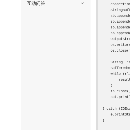
互动问答

    connection.setRequestProperty("Connection", "Keep-Alive");

    StringBuffer sb = new StringBuffer();

    sb.append("account="+account);

    sb.append("&password="+password);

    sb.append("&mobile="+mobile);

    sb.append("&content="+content);

    OutputStream os = connection.getOutputStream();

    os.write(sb.toString().getBytes());

    os.close();

    String line, result = "";

    BufferedReader in = new BufferedReader(new InputStreamReader(connection.getInputStream(), "utf-8"));

    while ((line = in.readLine()) != null) {

        result += line + "\n";

    }

    in.close();

    out.println(result);

} catch (IOExc
    e.printStackTrace(System.out);

}
