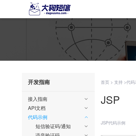
开发指南
>
>
首页
支持
代码
JSP
接入指南

API文档

代码示例

JSP代码示例
短信验证码/通知

语音验证码
