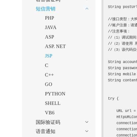
短信营销
String postUr

PHP
//接口类型：大
//账户注册：请通过该
JAVA
//注意事项：

ASP
//（1）调试期
//（2）请使用 用
ASP. NET
//（3）该代码
JSP
String acco
C
String pas
C++
String mobi
String con
GO
PYTHON
try {

SHELL
    URL url = new URL(postUrl);

VB6
    HttpURLConnection connection = (HttpURLConnection) url.openConnection();

国际验证码

    connection.setDoOutput(true);//允许连接提交信息

    connection.setRequestMethod("POST");//网页提交方式"GET"、"POST"

语音通知

    connection.setRequestProperty("Content-Type", "application/x-www-form-urlencoded");
