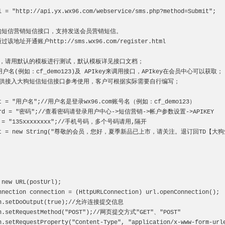
l = "http://api.yx.wx96.com/webservice/sms.php?method=Submit";

狗短信营销短信接口，支持发送会员营销短信。

地址开通账户http://sms.wx96.com/register.html

间，请用默认的模板进行测试，默认模板详见接口文档；

户名(例如：cf_demo123)及 APIkey来调用接口，APIkey在会员中心可以获取；

仅供接入大狗短信短信接口参考使用，客户可根据实际需要自行编写；

unt = "用户名";//用户名是登录wx96.com账号名（例如：cf_demo123）

sword = "密码";//查看密码请登录用户中心->短信营销->帐户参数设置->APIKEY

le = "135xxxxxxxx";//手机号码，多个号码请用,隔开

tent = new String("尊敬的会员，您好，夏季新品已上市，请关注。退订回TD【大狗短