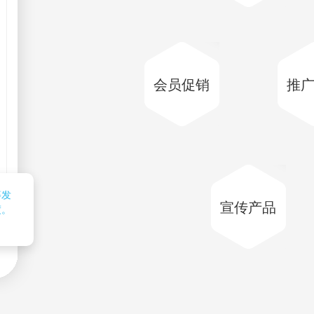
会员促销
推
等发
宣传产品
度。